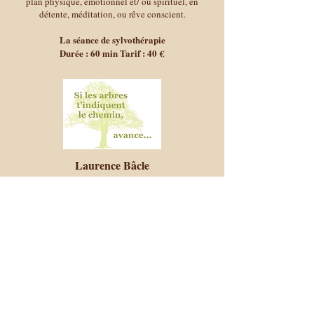
plan physique, émotionnel et/ ou spirituel, en
détente, méditation, ou rêve conscient.
La séance de sylvothérapie
Durée : 60 min Tarif : 40 €
Laurence Bâcle
Coach sportive - Nature et Bien-être
06 09 710 710
lesentierdelaforme@gmail.com
Yvelines - Sarthe