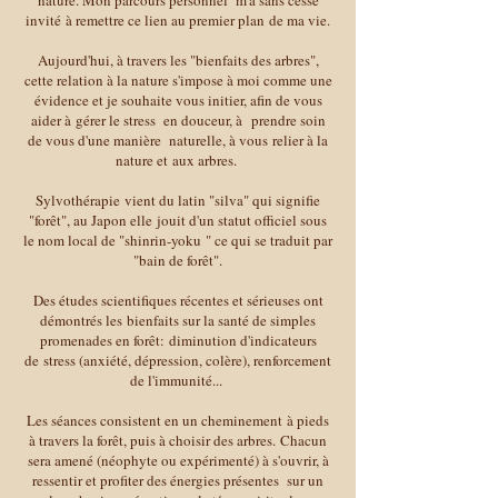
nature. Mon parcours personnel m'a sans cesse
invité à remettre ce lien au premier plan de ma vie.
Aujourd'hui, à travers les "bienfaits des arbres",
cette relation à la nature s'impose à moi comme une
évidence et je souhaite vous initier, afin de vous
aider à gérer le stress en douceur, à prendre soin
de vous d'une manière naturelle, à vous relier à la
nature et aux arbres.
Sylvothérapie vient du latin "silva" qui signifie
"forêt", au Japon elle jouit d'un statut officiel sous
le nom local de "shinrin-yoku " ce qui se traduit par
"bain de forêt".
Des études scientifiques récentes et sérieuses ont
démontrés les bienfaits sur la santé de simples
promenades en forêt: diminution d'indicateurs
de stress (anxiété, dépression, colère), renforcement
de l'immunité...
Les séances consistent en un cheminement à pieds
à travers la forêt, puis à choisir des arbres. Chacun
sera amené (néophyte ou expérimenté) à s'ouvrir, à
ressentir et profiter des énergies présentes sur un