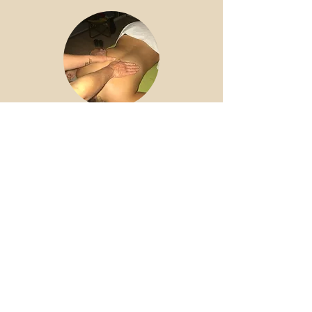
Massage spécial Dos
Le dos fait parti des zones du corps humain les
plus soumises à de fortes et durables tensions. De
multiples facteurs en sont responsables, mauvaise
posture en station assise ou debout, port de
chaussures à talons trop hauts, etc. Il en résulte
des courbatures ou des contractures musculaires.
Le massage dénoue les tensions musculaires au
niveau du dos, mais aussi des épaules, du cou et
du crâne, et libère des tensions psychologiques
dues au stress ou à la nervosité. Ce massage
favorise également l'oxygénation du corps en
activant la respiration et en stimulant la
circulation sanguine.